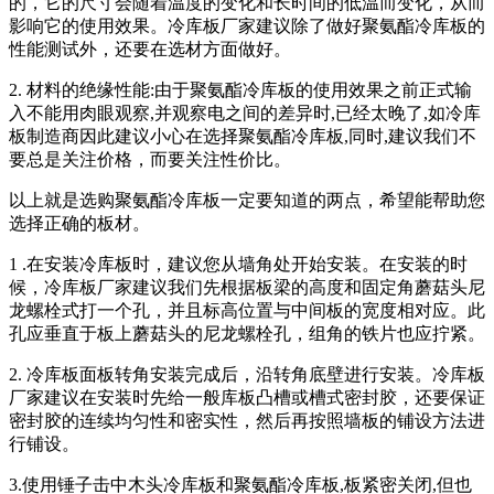
的，它的尺寸会随着温度的变化和长时间的低温而变化，从而
影响它的使用效果。冷库板厂家建议除了做好聚氨酯冷库板的
性能测试外，还要在选材方面做好。
2. 材料的绝缘性能:由于聚氨酯冷库板的使用效果之前正式输
入不能用肉眼观察,并观察电之间的差异时,已经太晚了,如冷库
板制造商因此建议小心在选择聚氨酯冷库板,同时,建议我们不
要总是关注价格，而要关注性价比。
以上就是选购聚氨酯冷库板一定要知道的两点，希望能帮助您
选择正确的板材。
1 .在安装冷库板时，建议您从墙角处开始安装。在安装的时
候，冷库板厂家建议我们先根据板梁的高度和固定角蘑菇头尼
龙螺栓式打一个孔，并且标高位置与中间板的宽度相对应。此
孔应垂直于板上蘑菇头的尼龙螺栓孔，组角的铁片也应拧紧。
2. 冷库板面板转角安装完成后，沿转角底壁进行安装。冷库板
厂家建议在安装时先给一般库板凸槽或槽式密封胶，还要保证
密封胶的连续均匀性和密实性，然后再按照墙板的铺设方法进
行铺设。
3.使用锤子击中木头冷库板和聚氨酯冷库板,板紧密关闭,但也