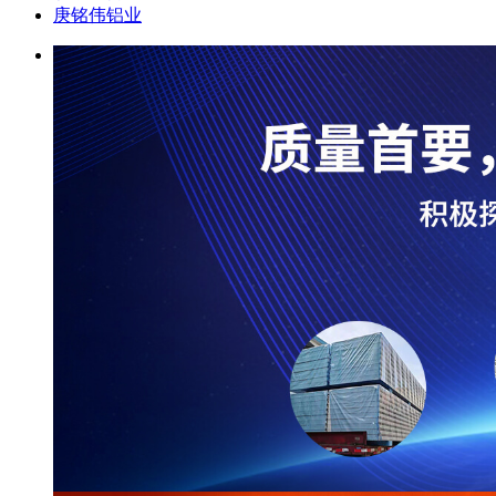
庚铭伟铝业